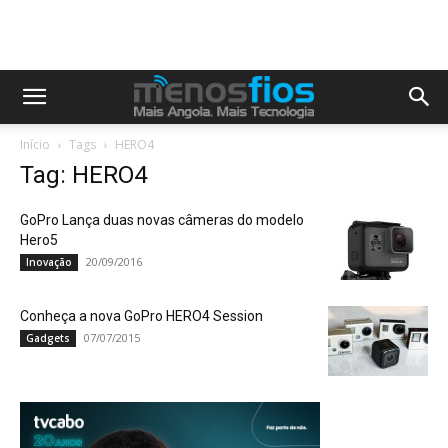
Início
Tags
HERO4
Tag: HERO4
GoPro Lança duas novas câmeras do modelo
Hero5
20/09/2016
Inovação
Conheça a nova GoPro HERO4 Session
07/07/2015
Gadgets