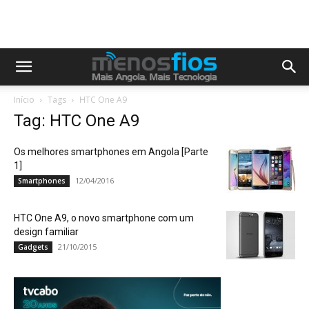
Início
Tags
HTC One A9
Tag: HTC One A9
Os melhores smartphones em Angola [Parte
1]
12/04/2016
Smartphones
HTC One A9, o novo smartphone com um
design familiar
21/10/2015
Gadgets