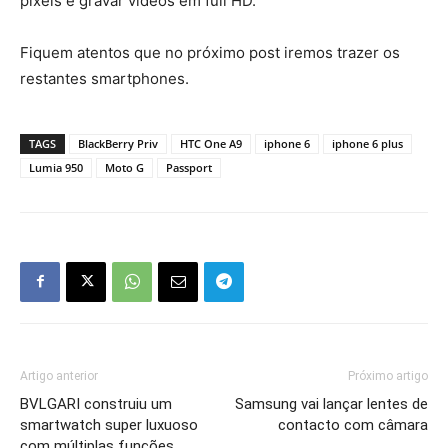
pixels e gravar vídeos em full HD.
Fiquem atentos que no próximo post iremos trazer os
restantes smartphones.
TAGS
BlackBerry Priv
HTC One A9
iphone 6
iphone 6 plus
Lumia 950
Moto G
Passport
Artigo anterior
Próximo artigo
BVLGARI construiu um
Samsung vai lançar lentes de
smartwatch super luxuoso
contacto com câmara
com múltiplas funções