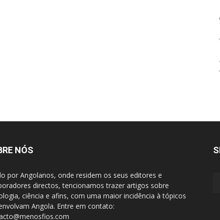
BRE NÓS
S
do por Angolanos, onde residem os seus editores e
boradores directos, tencionamos trazer artigos sobre
ologia, ciência e afins, com uma maior incidência à tópicos
envolvam Angola. Entre em contato:
tacto@menosfios.com