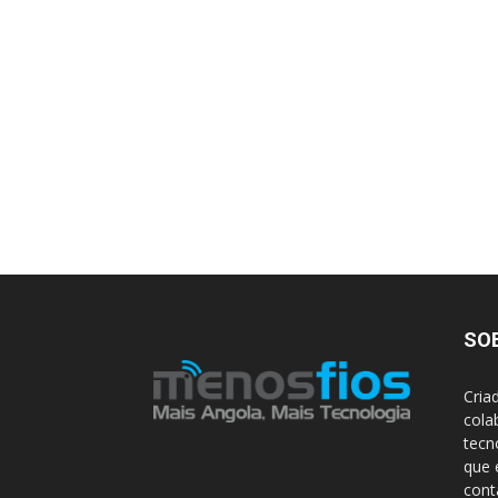
SO
Cria
cola
tecn
que 
con