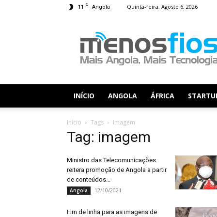
C
11
Quinta-feira, Agosto 6, 2026
Angola
Menos
Fios
INÍCIO
ANGOLA
ÁFRICA
STARTU
Início
Tags
Imagem
Tag: imagem
Ministro das Telecomunicações
reitera promoção de Angola a partir
de conteúdos...
12/10/2021
Angola
Fim de linha para as imagens de