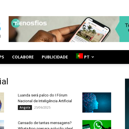
PS
COLABORE
PUBLICIDADE
PT
ial
Luanda será palco do I Fórum
Nacional de Inteligência Artificial
25/06/2025
Angola
Cansado de tantas mensagens?
WhatsApp prepara solução ideal