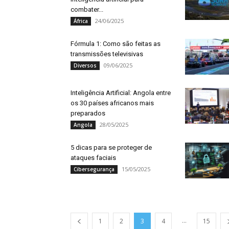
combater...
24/06/2025
África
Fórmula 1: Como são feitas as
transmissões televisivas
09/06/2025
Diversos
Inteligência Artificial: Angola entre
os 30 países africanos mais
preparados
28/05/2025
Angola
5 dicas para se proteger de
ataques faciais
15/05/2025
Cibersegurança
...
1
2
3
4
15