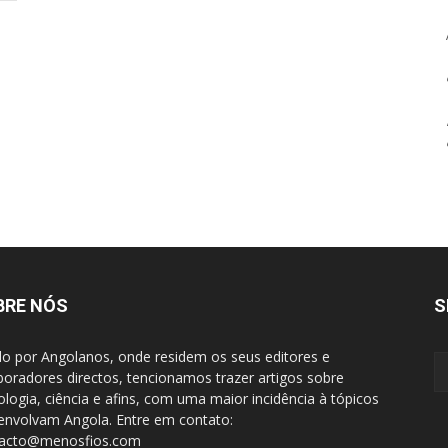
BRE NÓS
S
do por Angolanos, onde residem os seus editores e
boradores directos, tencionamos trazer artigos sobre
ologia, ciência e afins, com uma maior incidência à tópicos
envolvam Angola. Entre em contato:
tacto@menosfios.com