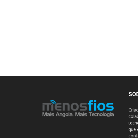
SO
Cria
cola
tecn
que 
con