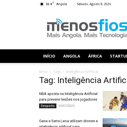
C
32.4
Sábado, Agosto 8, 2026
Angola
Menos
Fios
INÍCIO
ANGOLA
ÁFRICA
STARTU
Início
Tags
Inteligência Artificial
Tag: Inteligência Artific
NBA aposta na Inteligência Artificial
para prevenir lesões nos jogadores
03/07/2025
Desporto
Gana e Serra Leoa utilizam drones e
inteligência artificial para