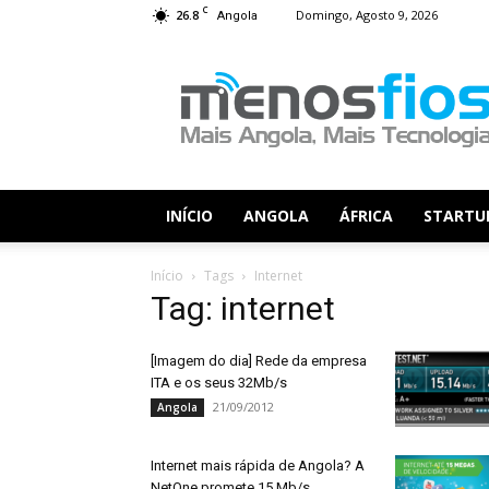
C
26.8
Domingo, Agosto 9, 2026
Angola
Menos
Fios
INÍCIO
ANGOLA
ÁFRICA
STARTU
Início
Tags
Internet
Tag: internet
[Imagem do dia] Rede da empresa
ITA e os seus 32Mb/s
21/09/2012
Angola
Internet mais rápida de Angola? A
NetOne promete 15 Mb/s