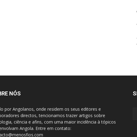
BRE NÓS
S
do por Angolanos, onde residem os seus editores e
boradores directos, tencionamos trazer artigos sobre
ologia, ciência e afins, com uma maior incidência à tópicos
envolvam Angola. Entre em contato:
tacto@menosfios.com