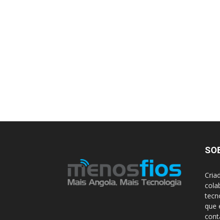
SO
Cria
cola
tecn
que 
con