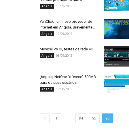
19/09/2012
Angola
YahClick , um novo provedor de
Internet em Angola. Brevemente…
19/09/2012
Angola
Movicel Vs Oi, testes da rede 4G
03/09/2012
Angola
[Angola] NetOne “oferece” 500MB
para os seus usuários!
17/08/2012
Angola
...
1
94
95
96