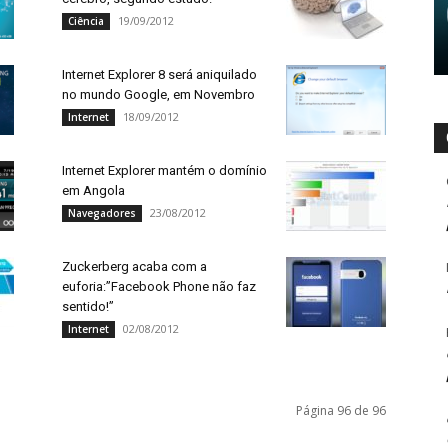
19/09/2012
Ciência
Internet Explorer 8 será aniquilado
no mundo Google, em Novembro
18/09/2012
Internet
Internet Explorer mantém o domínio
em Angola
23/08/2012
Navegadores
Zuckerberg acaba com a
euforia:”Facebook Phone não faz
sentido!”
02/08/2012
Internet
Página 96 de 96