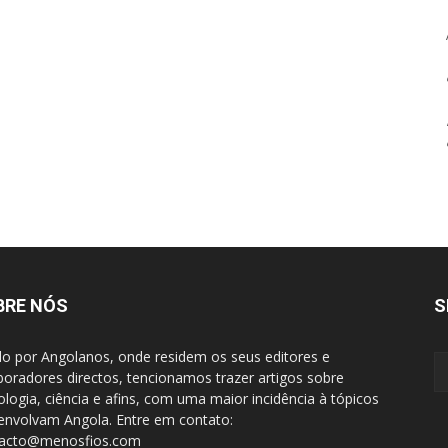
BRE NÓS
S
do por Angolanos, onde residem os seus editores e
boradores directos, tencionamos trazer artigos sobre
ologia, ciência e afins, com uma maior incidência à tópicos
envolvam Angola. Entre em contato:
tacto@menosfios.com