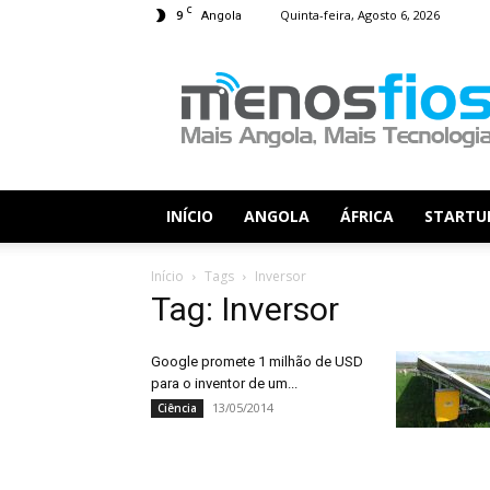
C
9
Quinta-feira, Agosto 6, 2026
Angola
Menos
Fios
INÍCIO
ANGOLA
ÁFRICA
STARTU
Início
Tags
Inversor
Tag: Inversor
Google promete 1 milhão de USD
para o inventor de um...
13/05/2014
Ciência