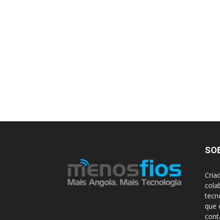
SO
Cria
cola
tecn
que 
con