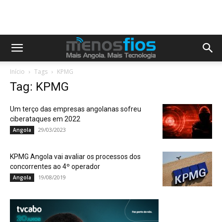
Início
Tags
KPMG
Tag: KPMG
Um terço das empresas angolanas sofreu
ciberataques em 2022
29/03/2023
Angola
KPMG Angola vai avaliar os processos dos
concorrentes ao 4º operador
19/08/2019
Angola