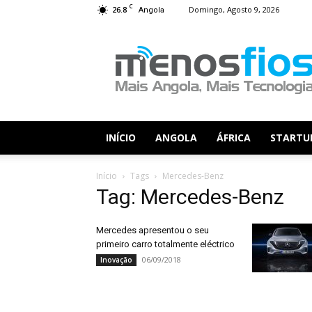
C
26.8
Domingo, Agosto 9, 2026
Angola
Menos
Fios
INÍCIO
ANGOLA
ÁFRICA
STARTU
Início
Tags
Mercedes-Benz
Tag: Mercedes-Benz
Mercedes apresentou o seu
primeiro carro totalmente eléctrico
06/09/2018
Inovação