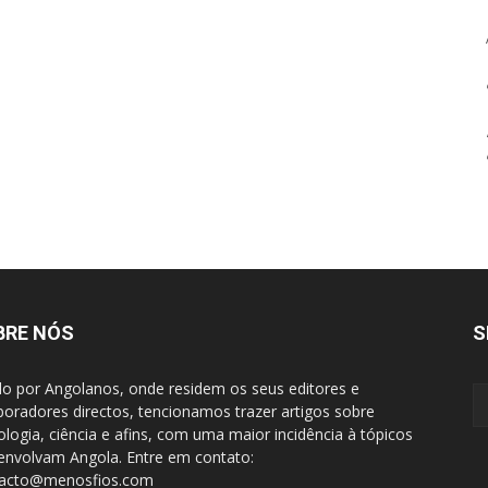
BRE NÓS
S
do por Angolanos, onde residem os seus editores e
boradores directos, tencionamos trazer artigos sobre
ologia, ciência e afins, com uma maior incidência à tópicos
envolvam Angola. Entre em contato:
tacto@menosfios.com