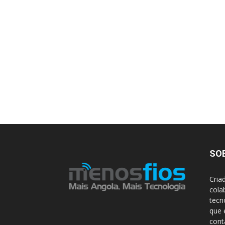
SO
Cria
cola
tecn
que 
con