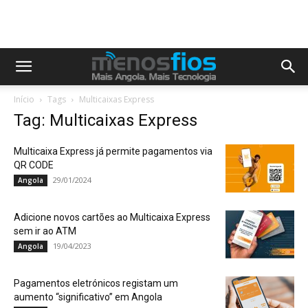
Início
Tags
Multicaixas Express
Tag: Multicaixas Express
Multicaixa Express já permite pagamentos via
QR CODE
29/01/2024
Angola
Adicione novos cartões ao Multicaixa Express
sem ir ao ATM
19/04/2023
Angola
Pagamentos eletrónicos registam um
aumento “significativo” em Angola