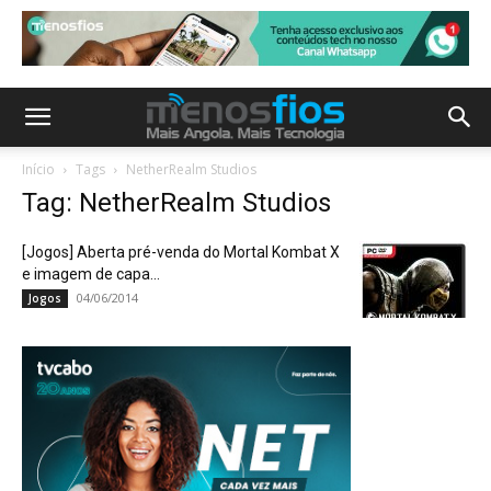
Início
Tags
NetherRealm Studios
Tag: NetherRealm Studios
[Jogos] Aberta pré-venda do Mortal Kombat X
e imagem de capa...
04/06/2014
Jogos