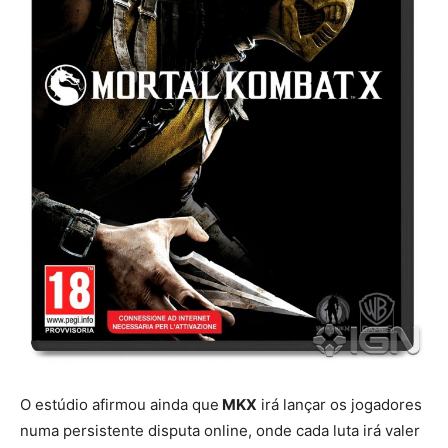
O estúdio afirmou ainda que
MKX
irá lançar os jogadores
numa persistente disputa online, onde cada luta irá valer