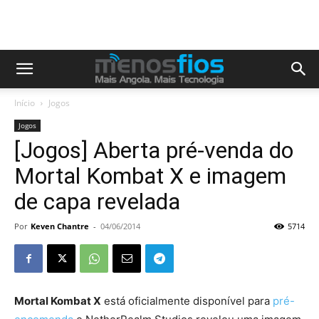
Início
Jogos
Jogos
[Jogos] Aberta pré-venda do
Mortal Kombat X e imagem
de capa revelada
Por
Keven Chantre
-
04/06/2014
5714
Mortal Kombat X
está oficialmente disponível para
pré-