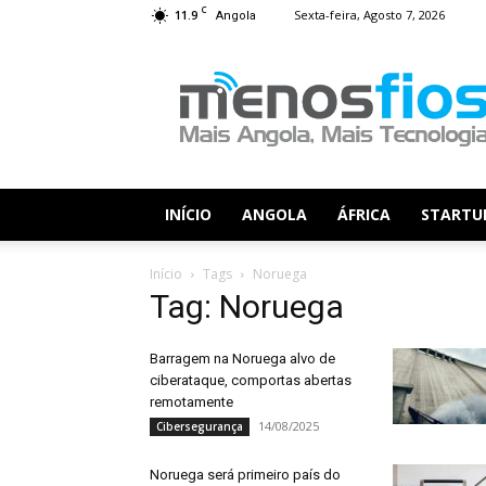
C
11.9
Sexta-feira, Agosto 7, 2026
Angola
Menos
Fios
INÍCIO
ANGOLA
ÁFRICA
STARTU
Início
Tags
Noruega
Tag: Noruega
Barragem na Noruega alvo de
ciberataque, comportas abertas
remotamente
14/08/2025
Cibersegurança
Noruega será primeiro país do