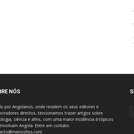
BRE NÓS
S
do por Angolanos, onde residem os seus editores e
boradores directos, tencionamos trazer artigos sobre
ologia, ciência e afins, com uma maior incidência à tópicos
envolvam Angola. Entre em contato:
tacto@menosfios.com