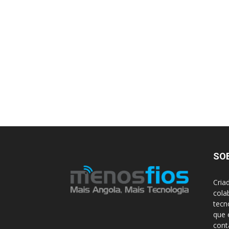
SO
Cria
cola
tecn
que 
con