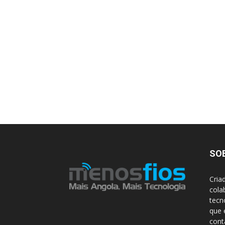
SO
Cria
cola
tecn
que 
con