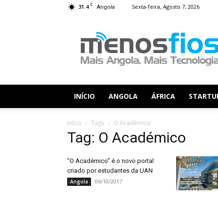
C
31.4
Sexta-feira, Agosto 7, 2026
Angola
Menos
Fios
INÍCIO
ANGOLA
ÁFRICA
STARTU
Início
Tags
O Académico
Tag: O Académico
“O Académico” é o novo portal
criado por estudantes da UAN
06/10/2017
Angola