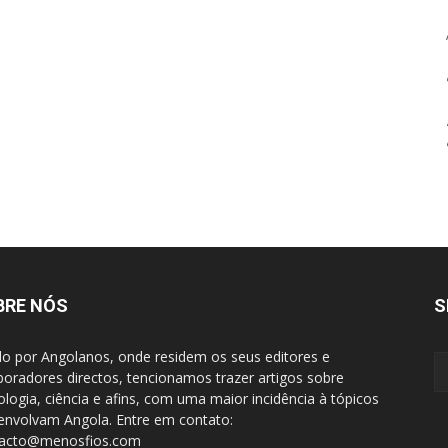
BRE NÓS
S
do por Angolanos, onde residem os seus editores e
boradores directos, tencionamos trazer artigos sobre
ologia, ciência e afins, com uma maior incidência à tópicos
envolvam Angola. Entre em contato:
tacto@menosfios.com