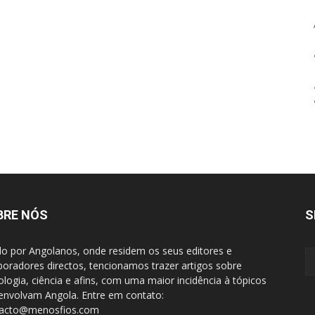
BRE NÓS
S
do por Angolanos, onde residem os seus editores e
boradores directos, tencionamos trazer artigos sobre
ologia, ciência e afins, com uma maior incidência à tópicos
envolvam Angola. Entre em contato:
tacto@menosfios.com