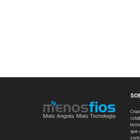
SO
Cria
cola
tecn
que 
con