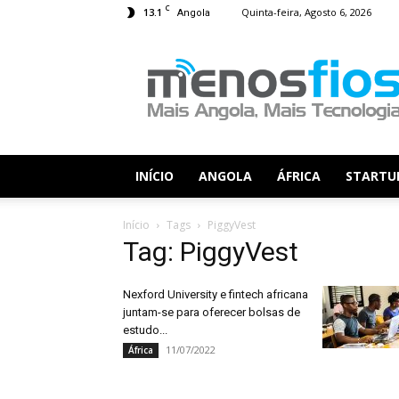
C
13.1
Quinta-feira, Agosto 6, 2026
Angola
Menos
Fios
INÍCIO
ANGOLA
ÁFRICA
STARTU
Início
Tags
PiggyVest
Tag: PiggyVest
Nexford University e fintech africana
juntam-se para oferecer bolsas de
estudo...
11/07/2022
África