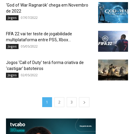
‘God of War Ragnarök’ chega em Novembro
de 2022
07/07/2022
Jogos
FIFA 22 vai ter teste de jogabilidade
multiplataforma entre PS5, Xbox...
05/05/2022
Jogos
Jogos ‘Call of Duty’ terá forma criativa de
‘castigar’ batoteiros
02/05/2022
Jogos
1
2
3