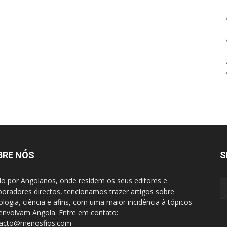
BRE NÓS
S
do por Angolanos, onde residem os seus editores e
boradores directos, tencionamos trazer artigos sobre
ologia, ciência e afins, com uma maior incidência à tópicos
envolvam Angola. Entre em contato:
tacto@menosfios.com