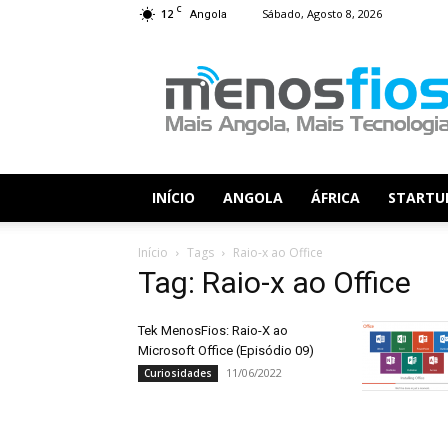
C
12
Sábado, Agosto 8, 2026
Angola
Menos
Fios
INÍCIO
ANGOLA
ÁFRICA
STARTU
Início
Tags
Raio-x ao Office
Tag: Raio-x ao Office
Tek MenosFios: Raio-X ao
Microsoft Office (Episódio 09)
11/06/2022
Curiosidades