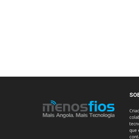
SO
Cria
cola
tecn
que 
con