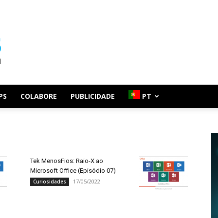
PS
COLABORE
PUBLICIDADE
PT
Tek MenosFios: Raio-X ao
Microsoft Office (Episódio 07)
17/05/2022
Curiosidades