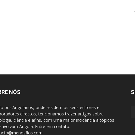
BRE NÓS
S
do por Angolanos, onde residem os seus editores e
boradores directos, tencionamos trazer artigos sobre
ologia, ciência e afins, com uma maior incidência à tópicos
envolvam Angola. Entre em contato:
tacto@menosfios.com