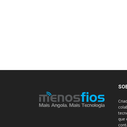
SO
Cria
cola
tecn
que 
con