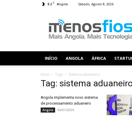
C
9.2
Sábado, Agosto 8, 2026
Angola
Menos
Fios
INÍCIO
ANGOLA
ÁFRICA
STARTU
Início
Tags
Sistema aduaneiro
Tag: sistema aduaneir
Angola implementa novo sistema
de processamento aduaneiro
06/01/2026
Angola