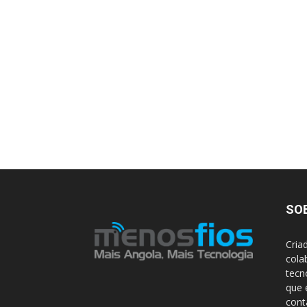
SO
Cria
cola
tecn
que 
con