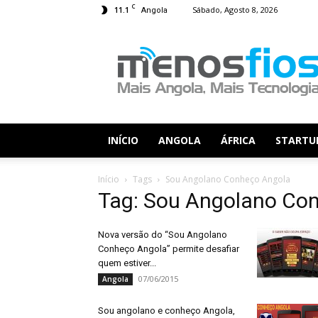
C
11.1
Sábado, Agosto 8, 2026
Angola
Menos
Fios
INÍCIO
ANGOLA
ÁFRICA
STARTU
Início
Tags
Sou Angolano Conheço Angola
Tag: Sou Angolano Co
Nova versão do “Sou Angolano
Conheço Angola” permite desafiar
quem estiver...
07/06/2015
Angola
Sou angolano e conheço Angola,