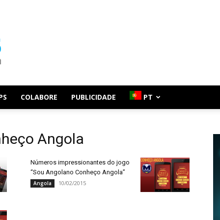
PS
COLABORE
PUBLICIDADE
PT
nheço Angola
Números impressionantes do jogo
“Sou Angolano Conheço Angola”
10/02/2015
Angola