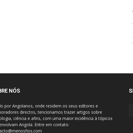
BRE NÓS
S
do por Angolanos, onde residem os seus editores e
boradores directos, tencionamos trazer artigos sobre
ologia, ciência e afins, com uma maior incidência à tópicos
envolvam Angola. Entre em contato:
tacto@menosfios.com