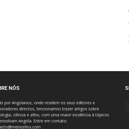
BRE NÓS
S
do por Angolanos, onde residem os seus editores e
boradores directos, tencionamos trazer artigos sobre
ologia, ciência e afins, com uma maior incidência à tópicos
envolvam Angola. Entre em contato:
tacto@menosfios.com