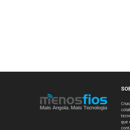
SO
Cria
cola
tecn
que 
con