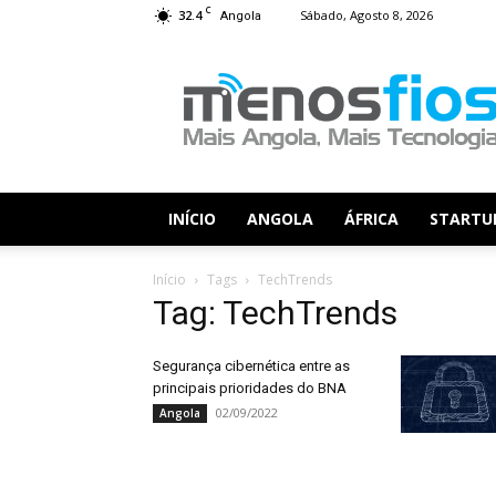
C
32.4
Sábado, Agosto 8, 2026
Angola
Menos
Fios
INÍCIO
ANGOLA
ÁFRICA
STARTU
Início
Tags
TechTrends
Tag: TechTrends
Segurança cibernética entre as
principais prioridades do BNA
02/09/2022
Angola