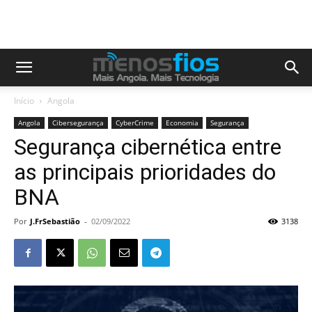
Início
Angola
Angola
Cibersegurança
CyberCrime
Economia
Segurança
Segurança cibernética entre
as principais prioridades do
BNA
Por
J.FrSebastião
-
02/09/2022
3138