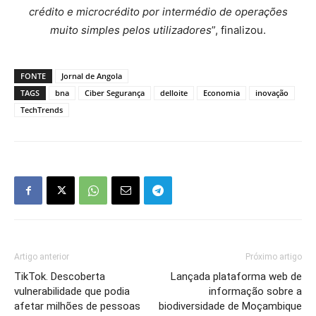
crédito e microcrédito por intermédio de operações
muito simples pelos utilizadores
”, finalizou.
FONTE
Jornal de Angola
TAGS
bna
Ciber Segurança
delloite
Economia
inovação
TechTrends
Artigo anterior
Próximo artigo
TikTok. Descoberta
Lançada plataforma web de
vulnerabilidade que podia
informação sobre a
afetar milhões de pessoas
biodiversidade de Moçambique