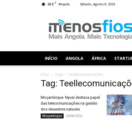
C
26.5
Sábado, Agosto 8, 2026
Angola
Menos
Fios
INÍCIO
ANGOLA
ÁFRICA
STARTU
Início
Tags
Teellecomunicações
Tag: Teellecomunicaçõ
Moçambique. Nyusi destaca papel
das telecomunicações na gestão
dos desastres naturais
24/08/2022
Moçambique