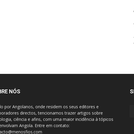
BRE NÓS
S
do por Angolanos, onde residem os seus editores e
boradores directos, tencionamos trazer artigos sobre
ologia, ciência e afins, com uma maior incidência à tópicos
envolvam Angola. Entre em contato:
tacto@menosfios.com