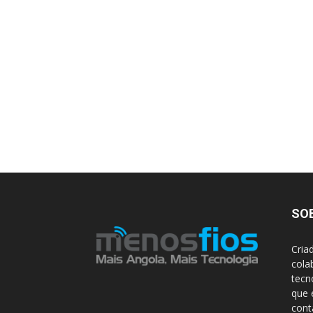
SO
Cria
cola
tecn
que 
con