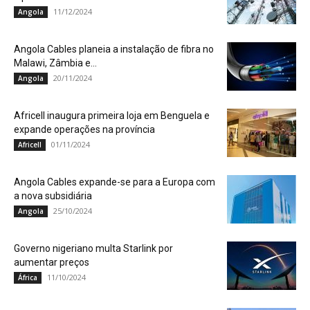
11/12/2024
Angola
Angola Cables planeia a instalação de fibra no
Malawi, Zâmbia e...
20/11/2024
Angola
Africell inaugura primeira loja em Benguela e
expande operações na província
01/11/2024
Africell
Angola Cables expande-se para a Europa com
a nova subsidiária
25/10/2024
Angola
Governo nigeriano multa Starlink por
aumentar preços
11/10/2024
África