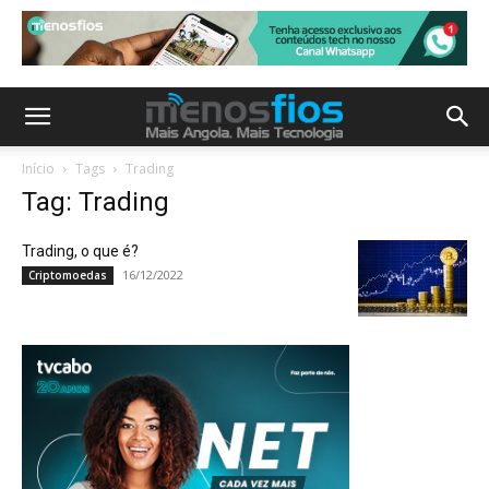
Início
Tags
Trading
Tag: Trading
Trading, o que é?
16/12/2022
Criptomoedas