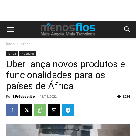
Início
África
África
Negócios
Uber lança novos produtos e
funcionalidades para os
países de África
Por
J.FrSebastião
-
18/11/2022
3234