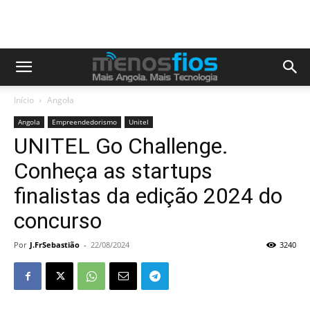
Início
Angola
Angola
Empreendedorismo
Unitel
UNITEL Go Challenge.
Conheça as startups
finalistas da edição 2024 do
concurso
Por
J.FrSebastião
-
22/08/2024
3240