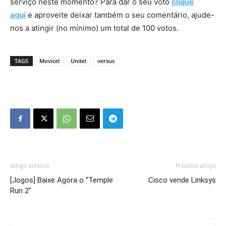
serviço neste momento? Para dar o seu voto
clique
aqui
e aproveite deixar também o seu comentário, ajude-
nos a atingir (no mínimo) um total de 100 votos.
TAGS
Movicel
Unitel
versus
Artigo anterior
Próximo artigo
[Jogos] Baixe Agora o “Temple
Cisco vende Linksys
Run 2”