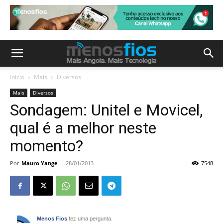
Início
Mais
Diversos
Mais
Diversos
Sondagem: Unitel e Movicel,
qual é a melhor neste
momento?
Por
Mauro Yange
-
28/01/2013
7548