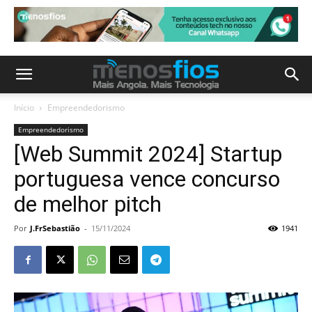
Início
Empreendedorismo
Empreendedorismo
[Web Summit 2024] Startup
portuguesa vence concurso
de melhor pitch
Por
J.FrSebastião
-
15/11/2024
1941