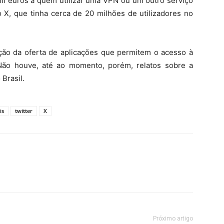
l euros a quem utilizar uma VPN ou um outro serviço
o X, que tinha cerca de 20 milhões de utilizadores no
bição da oferta de aplicações que permitem o acesso à
Não houve, até ao momento, porém, relatos sobre a
Brasil.
is
twitter
X
Próximo artigo