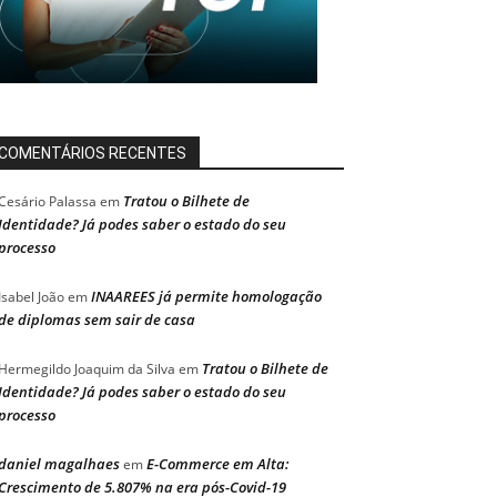
COMENTÁRIOS RECENTES
Tratou o Bilhete de
Cesário Palassa
em
Identidade? Já podes saber o estado do seu
processo
INAAREES já permite homologação
Isabel João
em
de diplomas sem sair de casa
Tratou o Bilhete de
Hermegildo Joaquim da Silva
em
Identidade? Já podes saber o estado do seu
processo
daniel magalhaes
E-Commerce em Alta:
em
Crescimento de 5.807% na era pós-Covid-19