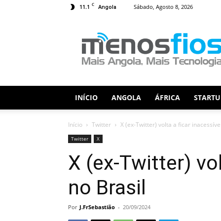
C
11.1
Sábado, Agosto 8, 2026
Angola
Menos
Fios
INÍCIO
ANGOLA
ÁFRICA
STARTU
Início
Twitter
X (ex-Twitter) volta a ficar inacessíve
Twitter
X
X (ex-Twitter) vol
no Brasil
Por
J.FrSebastião
-
20/09/2024