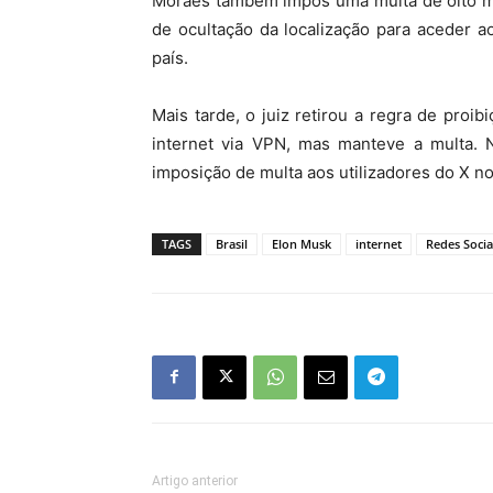
Moraes também impôs uma multa de oito mi
de ocultação da localização para aceder a
país.
Mais tarde, o juiz retirou a regra de proi
internet via VPN, mas manteve a multa. 
imposição de multa aos utilizadores do X no 
TAGS
Brasil
Elon Musk
internet
Redes Socia
Artigo anterior