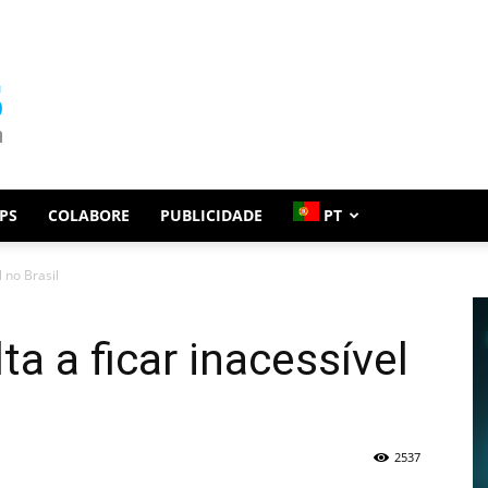
PS
COLABORE
PUBLICIDADE
PT
l no Brasil
ta a ficar inacessível
2537