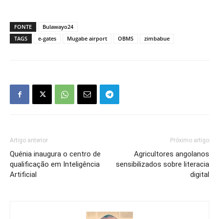
FONTE
Bulawayo24
TAGS
e-gates
Mugabe airport
OBMS
zimbabue
Artigo anterior
Próximo artigo
Quénia inaugura o centro de
Agricultores angolanos
qualificação em Inteligência
sensibilizados sobre literacia
Artificial
digital