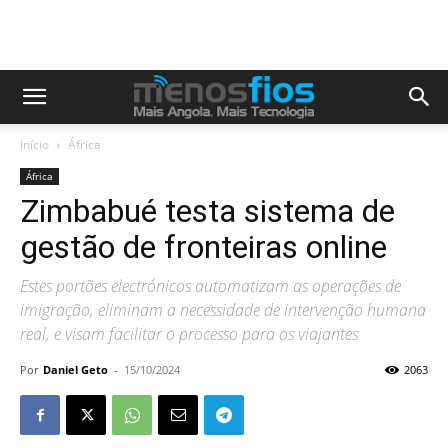
Início
África
África
Zimbabué testa sistema de
gestão de fronteiras online
Estes portões electrónicos automatizam as operações de
imigração, eliminam a necessidade de intervenção humana
real, e visam facilitar o processo para os viajantes
Por
Daniel Geto
-
15/10/2024
2063