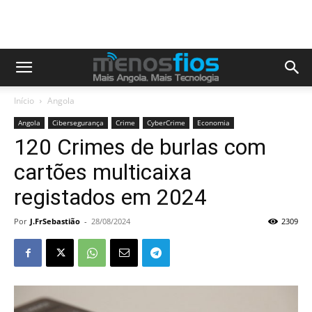
Início
Angola
Angola
Cibersegurança
Crime
CyberCrime
Economia
120 Crimes de burlas com
cartões multicaixa
registados em 2024
Por
J.FrSebastião
-
28/08/2024
2309