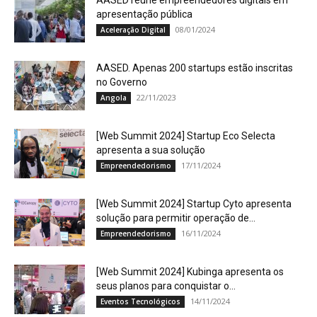
AASED reúne empreendedores digitais em
apresentação pública
08/01/2024
Aceleração Digital
AASED. Apenas 200 startups estão inscritas
no Governo
22/11/2023
Angola
[Web Summit 2024] Startup Eco Selecta
apresenta a sua solução
17/11/2024
Empreendedorismo
[Web Summit 2024] Startup Cyto apresenta
solução para permitir operação de...
16/11/2024
Empreendedorismo
[Web Summit 2024] Kubinga apresenta os
seus planos para conquistar o...
14/11/2024
Eventos Tecnológicos