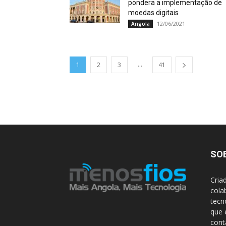
pondera a implementação de
moedas digitais
12/06/2021
Angola
...
1
2
3
41
SO
Cria
cola
tecn
que 
con