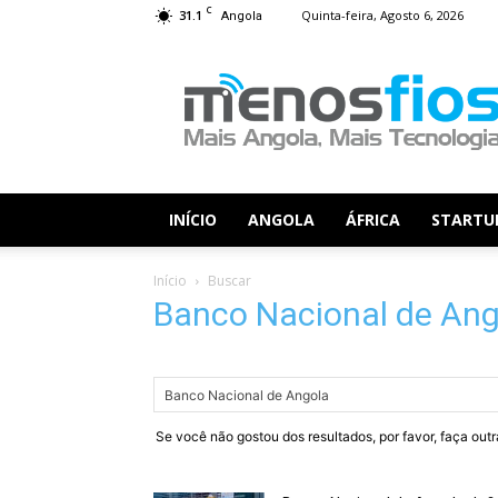
C
31.1
Quinta-feira, Agosto 6, 2026
Angola
Menos
Fios
INÍCIO
ANGOLA
ÁFRICA
STARTU
Início
Buscar
Banco Nacional de Ang
Se você não gostou dos resultados, por favor, faça out