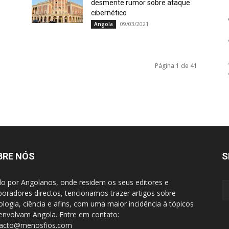
desmente rumor sobre ataque
cibernético
09/03/2021
Angola
Página 1 de 41
BRE NÓS
S
do por Angolanos, onde residem os seus editores e
boradores directos, tencionamos trazer artigos sobre
ologia, ciência e afins, com uma maior incidência à tópicos
envolvam Angola. Entre em contato:
tacto@menosfios.com