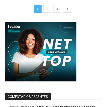
1
2
3
COMENTÁRIOS RECENTES
Tratou o Bilhete de Identidade? Já podes
Cesário Palassa
em