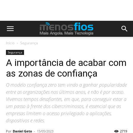
Início
Segurança
Segurança
A importância de acabar com
as zonas de confiança
O modelo confiança zero tem vindo a ganhar popularidade
entre as organizações nos últimos anos, e não é por acaso.
Vivemos tempos desafiantes, em que, para conseguir estar a
um passo à frente dos cibercriminosos, é essencial que as
empresas limitem o acesso privilegiado a aplicações,
dispositivos e redes.
Por
Daniel Geto
-
15/05/2023
2719