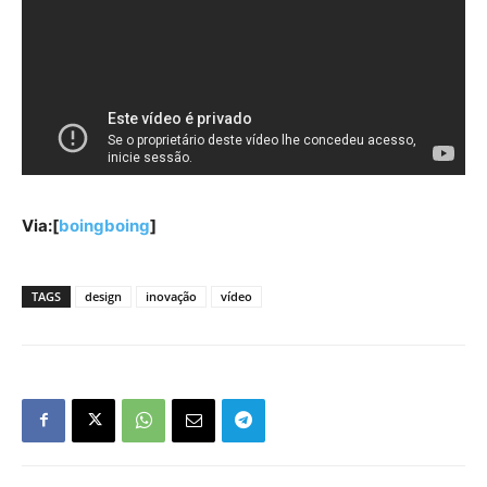
Via:[
boingboing
]
TAGS
design
inovação
vídeo