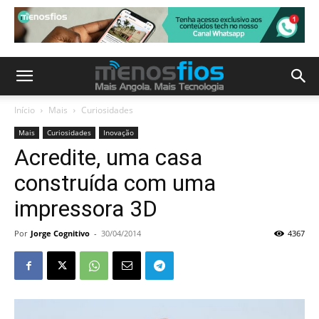
Início
Mais
Curiosidades
Mais
Curiosidades
Inovação
Acredite, uma casa
construída com uma
impressora 3D
Por
Jorge Cognitivo
-
30/04/2014
4367