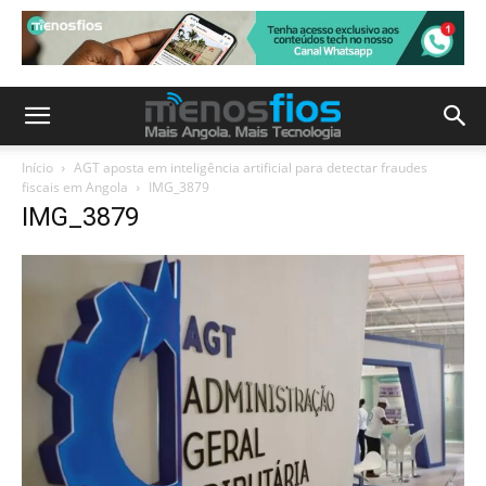
Início
AGT aposta em inteligência artificial para detectar fraudes
fiscais em Angola
IMG_3879
IMG_3879