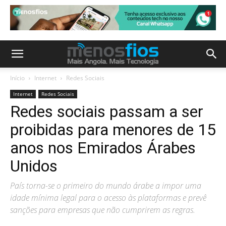
Início
Internet
Redes Sociais
Internet
Redes Sociais
Redes sociais passam a ser
proibidas para menores de 15
anos nos Emirados Árabes
Unidos
País torna-se o primeiro do mundo árabe a impor uma
idade mínima legal para o acesso às plataformas e prevê
sanções para empresas que não cumprirem as regras.