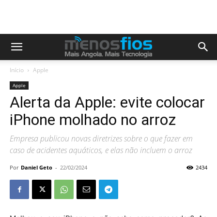
Início
Apple
Apple
Alerta da Apple: evite colocar
iPhone molhado no arroz
Empresa publicou novas diretrizes sobre o que fazer em
caso de acidentes aquáticos, e elas não incluem o arroz
Por
Daniel Geto
-
22/02/2024
2434