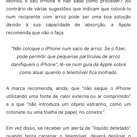
M
olhou o seu iPhone e não sabe como proceder? Ao
contrário de várias sugestões que indicam que colocá-lo
num recipiente com arroz pode ser uma boa solução
devido à sua capacidade de absorção, a Apple
recomenda que não o faça.
“Não coloque o iPhone num saco de arroz. Se o fizer,
pode permitir que pequenas partículas de arroz
danifiquem o iPhone”
, lê-se num guia da Apple sobre
como atuar quando o telemóvel fica molhado.
A marca recomenda, ainda, que “não seque o iPhone
utilizando uma fonte de calor externa ou ar comprimido”
e a que “não introduza um objeto estranho, como um
cotonete ou uma toalha de papel, no conetor”.
Em vez disso, se receber um alerta de “líquido detetado”
quando tenta carregar o telemóvel, deverá desligar o