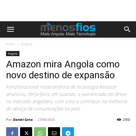
Início
Angola
Angola
Amazon mira Angola como
novo destino de expansão
A multinacional norte-américa de tecnologia Amazon
anunciou, terça-feira, em Luanda, a sua entrada em breve
no mercado angolano, com vista a contribuir na melhoria
do serviço de comunicações no país.
Por
Daniel Geto
-
27/06/2025
2350