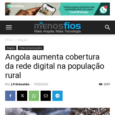
Início
Angola
Angola
Telecomunicações
Angola aumenta cobertura
da rede digital na população
rural
Por
J.FrSebastião
-
19/05/2023
2547