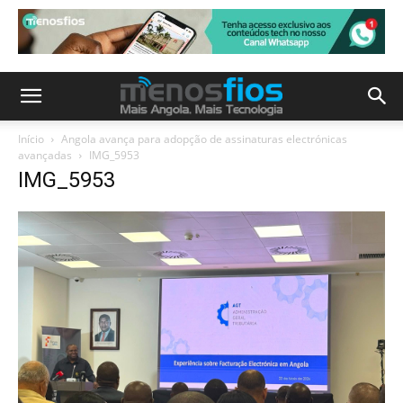
Início
Angola avança para adopção de assinaturas electrónicas
avançadas
IMG_5953
IMG_5953