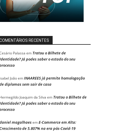
COMENTÁRIOS RECENTES
Tratou o Bilhete de
Cesário Palassa
em
Identidade? Já podes saber o estado do seu
processo
INAAREES já permite homologação
Isabel João
em
de diplomas sem sair de casa
Tratou o Bilhete de
Hermegildo Joaquim da Silva
em
Identidade? Já podes saber o estado do seu
processo
daniel magalhaes
E-Commerce em Alta:
em
Crescimento de 5.807% na era pós-Covid-19