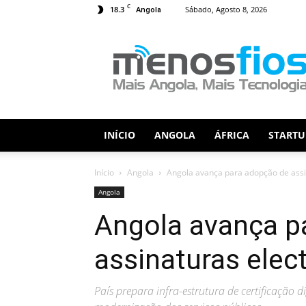
C
18.3
Sábado, Agosto 8, 2026
Angola
Menos
Fios
INÍCIO
ANGOLA
ÁFRICA
STARTU
Início
Angola
Angola avança para adopção de assi
Angola
Angola avança p
assinaturas elec
País prepara infra-estrutura de certificação d