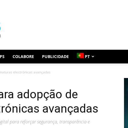
PS
COLABORE
PUBLICIDADE
PT
naturas electrónicas avançadas
ara adopção de
trónicas avançadas
igital para reforçar segurança, transparência e