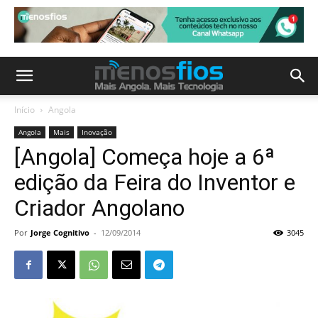
Início
Angola
Angola
Mais
Inovação
[Angola] Começa hoje a 6ª
edição da Feira do Inventor e
Criador Angolano
Por
Jorge Cognitivo
-
12/09/2014
3045