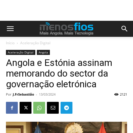
Início
Aceleração Digital
Aceleração Digital
Angola
Angola e Estónia assinam
memorando do sector da
governação eletrónica
Por
J.FrSebastião
-
13/03/2024
2121