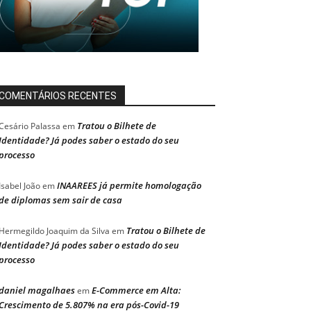
COMENTÁRIOS RECENTES
Tratou o Bilhete de
Cesário Palassa
em
Identidade? Já podes saber o estado do seu
processo
INAAREES já permite homologação
Isabel João
em
de diplomas sem sair de casa
Tratou o Bilhete de
Hermegildo Joaquim da Silva
em
Identidade? Já podes saber o estado do seu
processo
daniel magalhaes
E-Commerce em Alta:
em
Crescimento de 5.807% na era pós-Covid-19