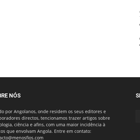
BRE NÓS
S
do por Angolanos, onde residem os seus editores e
boradores directos, tencionamos trazer artigos sobre
ologia, ciência e afins, com uma maior incidência à
cos que envolvam Angola. Entre em contato:
acto@menosfios.com