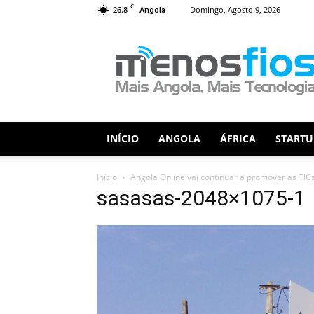
C
26.8
Domingo, Agosto 9, 2026
Angola
Menos
Fios
INÍCIO
ANGOLA
ÁFRICA
STARTU
Início
Angola Online vai continuar a promover as TIC
sasasas-2048×1075-1