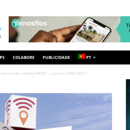
PS
COLABORE
PUBLICIDADE
PT
s no Huambo, ressalta INFOSI
sasasas-2048x1075-1