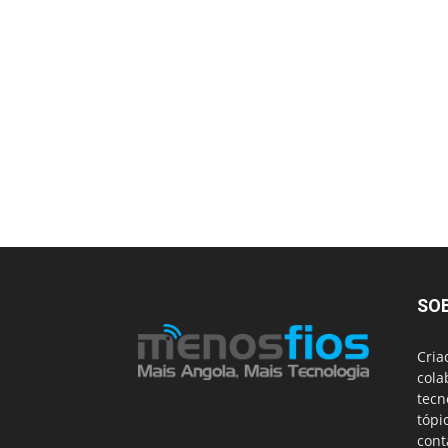
SO
Cria
cola
tecn
tópi
cont