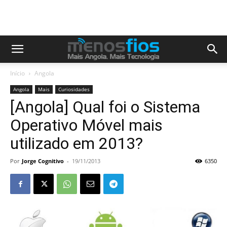
Início
Angola
Angola
Mais
Curiosidades
[Angola] Qual foi o Sistema
Operativo Móvel mais
utilizado em 2013?
Por
Jorge Cognitivo
-
19/11/2013
6350