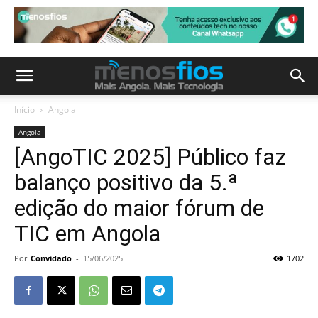
Início
Angola
Angola
[AngoTIC 2025] Público faz
balanço positivo da 5.ª
edição do maior fórum de
TIC em Angola
Por
Convidado
-
15/06/2025
1702