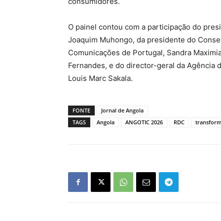
consumidores.
O painel contou com a participação do pre
Joaquim Muhongo, da presidente do Consel
Comunicações de Portugal, Sandra Maximia
Fernandes, e do director-geral da Agência
Louis Marc Sakala.
FONTE
Jornal de Angola
TAGS
Angola
ANGOTIC 2026
RDC
transform