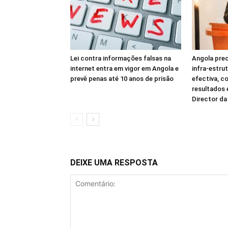
Lei contra informações falsas na
Angola prec
internet entra em vigor em Angola e
infra-estru
prevê penas até 10 anos de prisão
efectiva, c
resultados
Director d
DEIXE UMA RESPOSTA