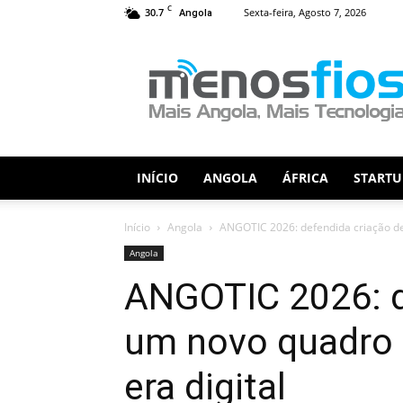
C
30.7
Sexta-feira, Agosto 7, 2026
Angola
Menos
Fios
INÍCIO
ANGOLA
ÁFRICA
STARTU
Início
Angola
ANGOTIC 2026: defendida criação de 
Angola
ANGOTIC 2026: d
um novo quadro r
era digital