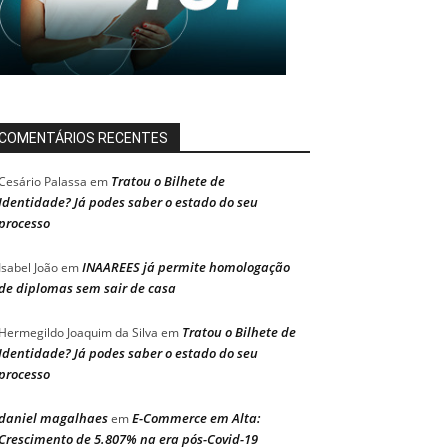
COMENTÁRIOS RECENTES
Tratou o Bilhete de
Cesário Palassa
em
Identidade? Já podes saber o estado do seu
processo
INAAREES já permite homologação
Isabel João
em
de diplomas sem sair de casa
Tratou o Bilhete de
Hermegildo Joaquim da Silva
em
Identidade? Já podes saber o estado do seu
processo
daniel magalhaes
E-Commerce em Alta:
em
Crescimento de 5.807% na era pós-Covid-19