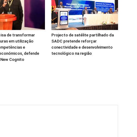
isa de transformar
Projecto de satélite partilhado da
turas em utilização
SADC pretende reforçar
ompetências e
conectividade e desenvolvimento
 económicos, defende
tecnológico na região
a New Cognito