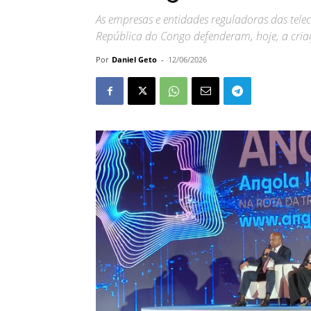
As empresas e entidades reguladoras das tel
República do Congo defenderam, hoje, a cria
Por
Daniel Geto
-
12/06/2026