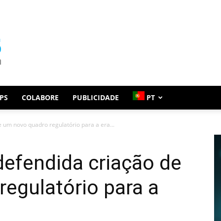
PS
COLABORE
PUBLICIDADE
PT
um novo quadro regulatório para a era...
efendida criação de
egulatório para a